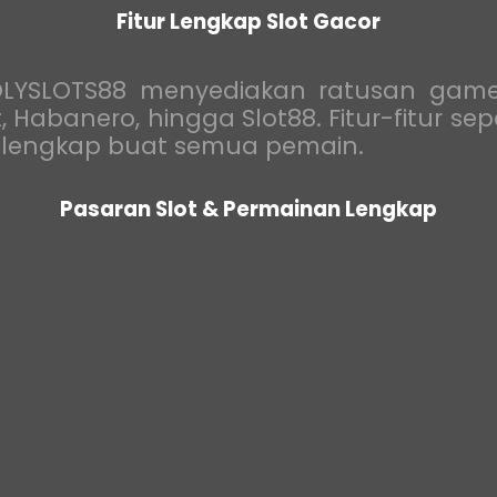
Fitur Lengkap Slot Gacor
HOLYSLOTS88 menyediakan ratusan game 
, Habanero, hingga Slot88. Fitur-fitur sepe
a lengkap buat semua pemain.
Pasaran Slot & Permainan Lengkap