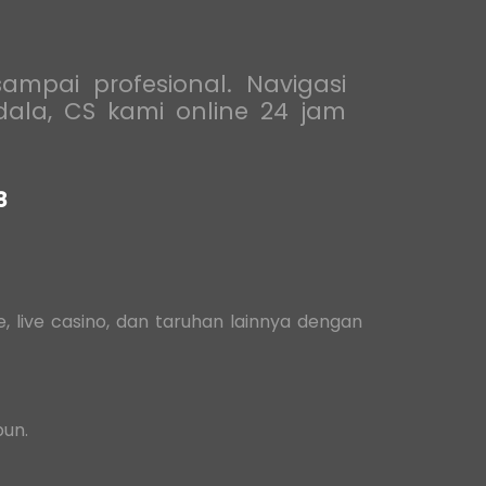
mpai profesional. Navigasi
ala, CS kami online 24 jam
8
 live casino, dan taruhan lainnya dengan
pun.