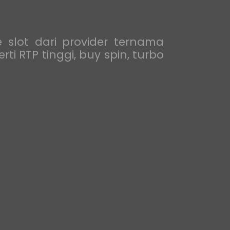
slot dari provider ternama
rti RTP tinggi, buy spin, turbo