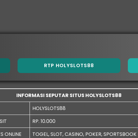
RTP HOLYSLOTS88
INFORMASI SEPUTAR SITUS HOLYSLOTS88
HOLYSLOTS88
SIT
RP. 10.000
S ONLINE
TOGEL, SLOT, CASINO, POKER, SPORTSBOOK