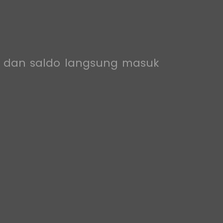
ik dan saldo langsung masuk