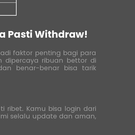
a Pasti Withdraw!
adi faktor penting bagi para
 dipercaya ribuan bettor di
an benar-benar bisa tarik
ribet. Kamu bisa login dari
smi selalu update dan aman,