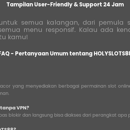
Tampilan User-Friendly & Support 24 Jam
untuk semua kalangan, dari pemula sa
semua menu responsif. Kalau ada kend
ntu kamu!
FAQ - Pertanyaan Umum tentang HOLYSLOTS8
acor yang menyediakan berbagai permainan slot online,
man.
 tanpa VPN?
bas blokir dan langsung bisa diakses dari perangkat apa 
OTS88?