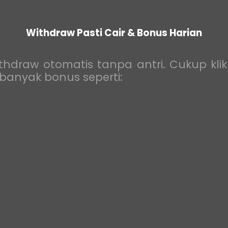
Withdraw Pasti Cair & Bonus Harian
thdraw otomatis tanpa antri. Cukup kl
 banyak bonus seperti: